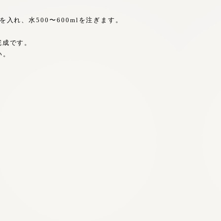
入れ、水500〜600mlを注ぎます。
完成です。
い。