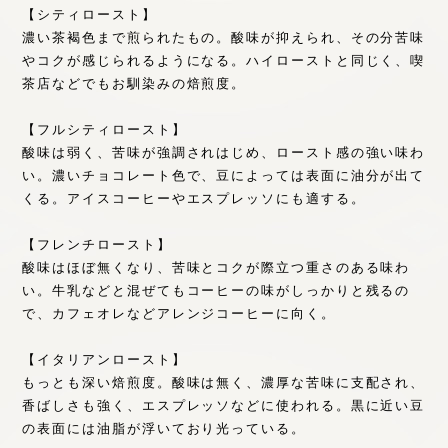
【シティロースト】
濃い茶褐色まで煎られたもの。酸味が抑えられ、その分苦味
やコクが感じられるようになる。ハイローストと同じく、喫
茶店などでもお馴染みの焙煎度。
【フルシティロースト】
酸味は弱く、苦味が強調されはじめ、ロースト感の強い味わ
い。濃いチョコレート色で、豆によっては表面に油分が出て
くる。アイスコーヒーやエスプレッソにも適する。
【フレンチロースト】
酸味はほぼ無くなり、苦味とコクが際立つ重さのある味わ
い。牛乳などと混ぜてもコーヒーの味がしっかりと残るの
で、カフェオレなどアレンジコーヒーに向く。
【イタリアンロースト】
もっとも深い焙煎度。酸味は無く、濃厚な苦味に支配され、
香ばしさも強く、エスプレッソなどに使われる。黒に近い豆
の表面には油脂が浮いており光っている。